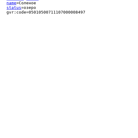
name
=Соленое
status
=озеро
gvr:code=05010500711107000008497