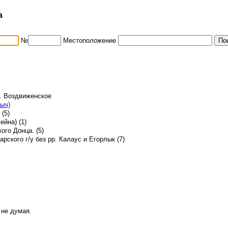
а
№
Местоположение
с. Воздвиженское
ыч)
(5)
ейна) (1)
ого Донца. (5)
рского г/у без рр. Калаус и Егорлык (7)
 не думая.