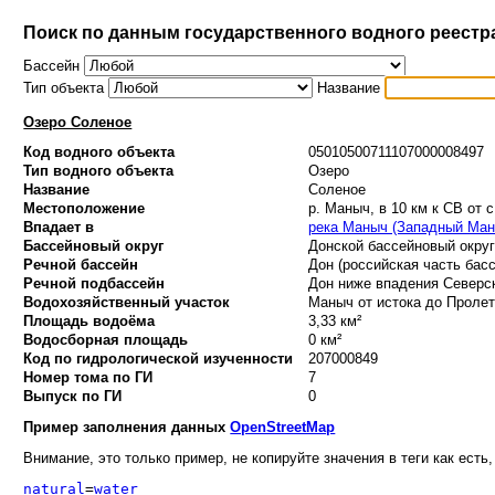
Поиск по данным государственного водного реестр
Бассейн
Тип объекта
Название
Озеро Соленое
Код водного объекта
05010500711107000008497
Тип водного объекта
Озеро
Название
Соленое
Местоположение
р. Маныч, в 10 км к СВ от 
Впадает в
река Маныч (Западный Ман
Бассейновый округ
Донской бассейновый округ 
Речной бассейн
Дон (российская часть басс
Речной подбассейн
Дон ниже впадения Северск
Водохозяйственный участок
Маныч от истока до Пролета
Площадь водоёма
3,33 км²
Водосборная площадь
0 км²
Код по гидрологической изученности
207000849
Номер тома по ГИ
7
Выпуск по ГИ
0
Пример заполнения данных
OpenStreetMap
Внимание, это только пример, не копируйте значения в теги как есть,
natural
=
water