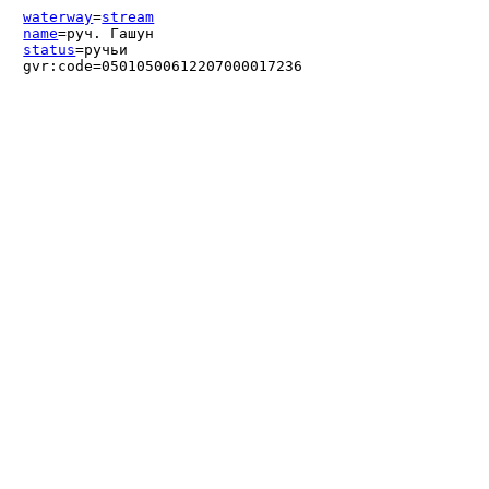
waterway
=
stream
name
=руч. Гашун
status
=ручьи
gvr:code=05010500612207000017236