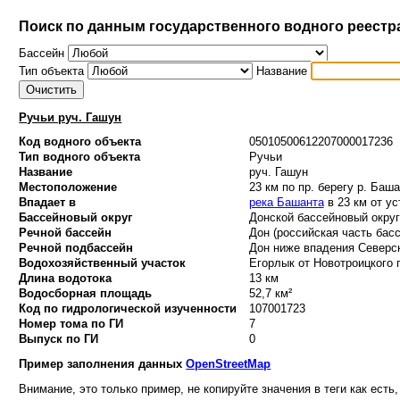
Поиск по данным государственного водного реестр
Бассейн
Тип объекта
Название
Ручьи руч. Гашун
Код водного объекта
05010500612207000017236
Тип водного объекта
Ручьи
Название
руч. Гашун
Местоположение
23 км по пр. берегу р. Баш
Впадает в
река Башанта
в 23 км от ус
Бассейновый округ
Донской бассейновый округ 
Речной бассейн
Дон (российская часть басс
Речной подбассейн
Дон ниже впадения Северск
Водохозяйственный участок
Егорлык от Новотроицкого г/
Длина водотока
13 км
Водосборная площадь
52,7 км²
Код по гидрологической изученности
107001723
Номер тома по ГИ
7
Выпуск по ГИ
0
Пример заполнения данных
OpenStreetMap
Внимание, это только пример, не копируйте значения в теги как есть,