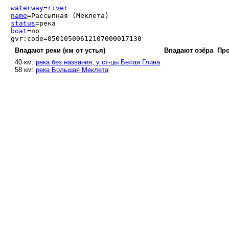
waterway
=
river
name
=Рассыпная (Меклета)
status
=река
boat
=no
gvr:code=05010500612107000017130
Впадают реки (км от устья)
Впадают озёра
Про
40 км:
река без названия, у ст-цы Белая Глина
58 км:
река Большая Меклета