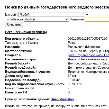
Поиск по данным государственного водного реестр
Бассейн
Тип объекта
Название
Река Рассыпная (Меклета)
Код водного объекта
05010500612107000017130
Тип водного объекта
Река
Название
Рассыпная (Меклета)
Местоположение
130 км по лв. берегу р. Ег
Впадает в
река Егорлык (Большой Ег
Бассейновый округ
Донской бассейновый округ 
Речной бассейн
Дон (российская часть басс
Речной подбассейн
Дон ниже впадения Северск
Водохозяйственный участок
Егорлык от Новотроицкого г/
Длина водотока
62 км
Водосборная площадь
1210 км²
Код по гидрологической изученности
107001713
Номер тома по ГИ
7
Выпуск по ГИ
0
Пример заполнения данных
OpenStreetMap
Внимание, это только пример, не копируйте значения в теги как есть,