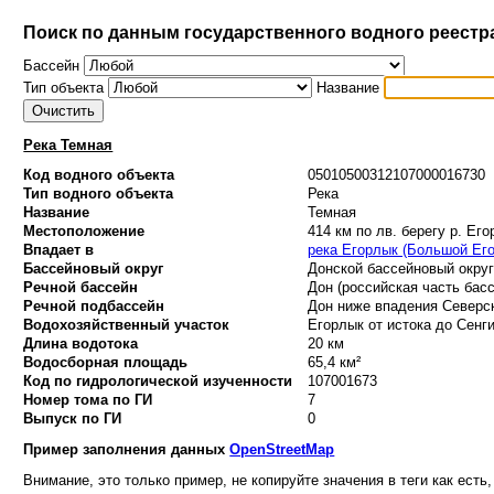
Поиск по данным государственного водного реестр
Бассейн
Тип объекта
Название
Река Темная
Код водного объекта
05010500312107000016730
Тип водного объекта
Река
Название
Темная
Местоположение
414 км по лв. берегу р. Ег
Впадает в
река Егорлык (Большой Ег
Бассейновый округ
Донской бассейновый округ 
Речной бассейн
Дон (российская часть басс
Речной подбассейн
Дон ниже впадения Северск
Водохозяйственный участок
Егорлык от истока до Сенги
Длина водотока
20 км
Водосборная площадь
65,4 км²
Код по гидрологической изученности
107001673
Номер тома по ГИ
7
Выпуск по ГИ
0
Пример заполнения данных
OpenStreetMap
Внимание, это только пример, не копируйте значения в теги как есть,