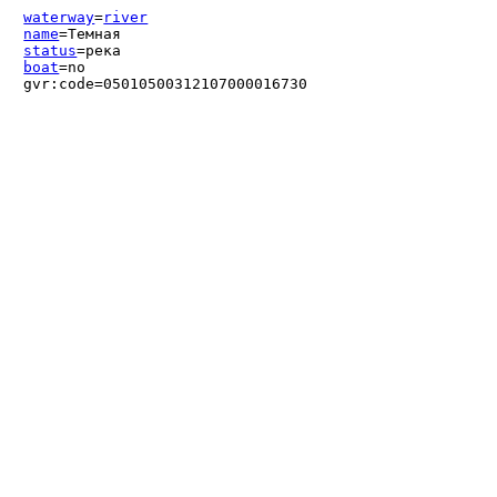
waterway
=
river
name
=Темная
status
=река
boat
=no
gvr:code=05010500312107000016730