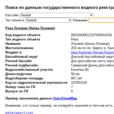
Поиск по данным государственного водного реестр
Бассейн
Тип объекта
Название
Река Лозовая (балка Лозовая)
Код водного объекта
05010400612107000014156
Тип водного объекта
Река
Название
Лозовая (балка Лозовая)
Местоположение
203 км по лв. берегу р. Кал
Впадает в
река Калитва (Белая Калит
Бассейновый округ
Донской бассейновый округ 
Речной бассейн
Дон (российская часть басс
Речной подбассейн
Северский Донец (российска
Водохозяйственный участок
Калитва (6)
Длина водотока
58 км
Водосборная площадь
867 км²
Код по гидрологической изученности
107001415
Номер тома по ГИ
7
Выпуск по ГИ
0
Пример заполнения данных
OpenStreetMap
Внимание, это только пример, не копируйте значения в теги как есть,
waterway
=
river