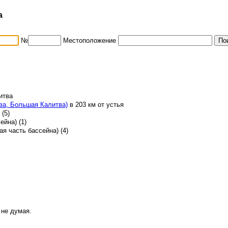
а
№
Местоположение
итва
ва, Большая Калитва)
в 203 км от устья
(5)
ейна) (1)
я часть бассейна) (4)
 не думая.