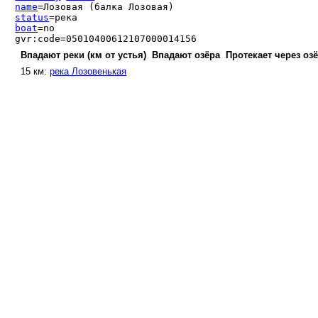
name
=Лозовая (балка Лозовая)
status
=река
boat
=no
gvr:code=05010400612107000014156
Впадают реки (км от устья)
Впадают озёра
Протекает через оз
15 км:
река Лозовенькая