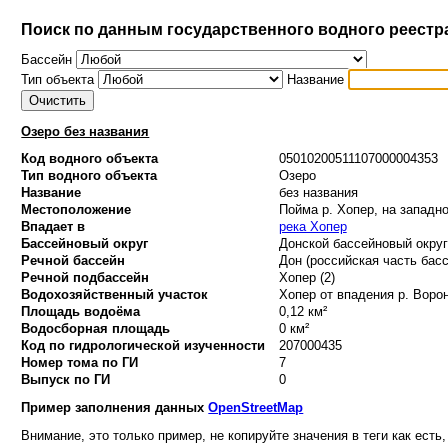
Поиск по данным государственного водного реестр
Бассейн
Тип объекта
Название
Озеро без названия
Код водного объекта
05010200511107000004353
Тип водного объекта
Озеро
Название
без названия
Местоположение
Пойма р. Хопер, на западн
Впадает в
река Хопер
Бассейновый округ
Донской бассейновый округ 
Речной бассейн
Дон (российская часть басс
Речной подбассейн
Хопер (2)
Водохозяйственный участок
Хопер от впадения р. Ворон
Площадь водоёма
0,12 км²
Водосборная площадь
0 км²
Код по гидрологической изученности
207000435
Номер тома по ГИ
7
Выпуск по ГИ
0
Пример заполнения данных
OpenStreetMap
Внимание, это только пример, не копируйте значения в теги как есть,