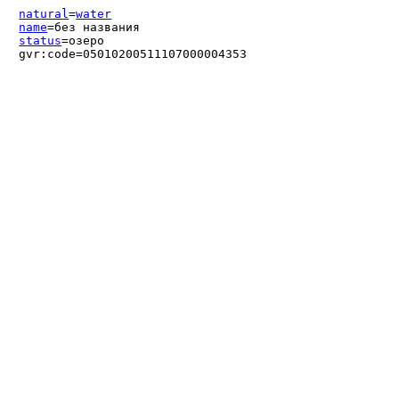
natural
=
water
name
=без названия
status
=озеро
gvr:code=05010200511107000004353