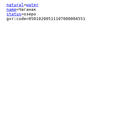
natural
=
water
name
=Чаганак
status
=озеро
gvr:code=05010200511107000004551