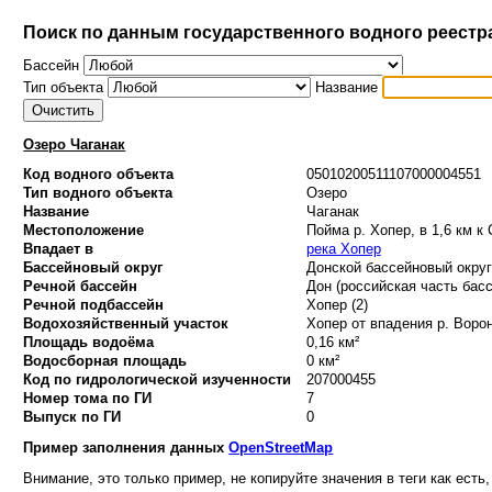
Поиск по данным государственного водного реестр
Бассейн
Тип объекта
Название
Озеро Чаганак
Код водного объекта
05010200511107000004551
Тип водного объекта
Озеро
Название
Чаганак
Местоположение
Пойма р. Хопер, в 1,6 км к
Впадает в
река Хопер
Бассейновый округ
Донской бассейновый округ 
Речной бассейн
Дон (российская часть басс
Речной подбассейн
Хопер (2)
Водохозяйственный участок
Хопер от впадения р. Ворон
Площадь водоёма
0,16 км²
Водосборная площадь
0 км²
Код по гидрологической изученности
207000455
Номер тома по ГИ
7
Выпуск по ГИ
0
Пример заполнения данных
OpenStreetMap
Внимание, это только пример, не копируйте значения в теги как есть,