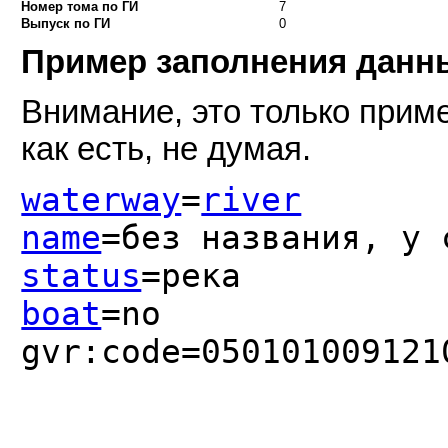
Номер тома по ГИ
7
Выпуск по ГИ
0
Пример заполнения дан
Внимание, это только приме
как есть, не думая.
waterway
=
river
name
=без названия, у 
status
=река
boat
=no
gvr:code=050101009121