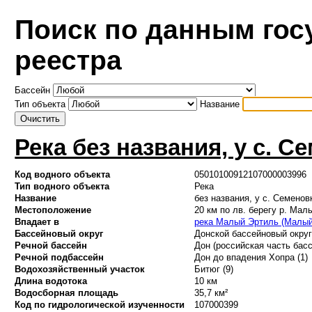
Поиск по данным гос
реестра
Бассейн
Тип объекта
Название
Река без названия, у с. С
Код водного объекта
05010100912107000003996
Тип водного объекта
Река
Название
без названия, у с. Семенов
Местоположение
20 км по лв. берегу р. Мал
Впадает в
река Малый Эртиль (Малый
Бассейновый округ
Донской бассейновый округ 
Речной бассейн
Дон (российская часть басс
Речной подбассейн
Дон до впадения Хопра (1)
Водохозяйственный участок
Битюг (9)
Длина водотока
10 км
Водосборная площадь
35,7 км²
Код по гидрологической изученности
107000399