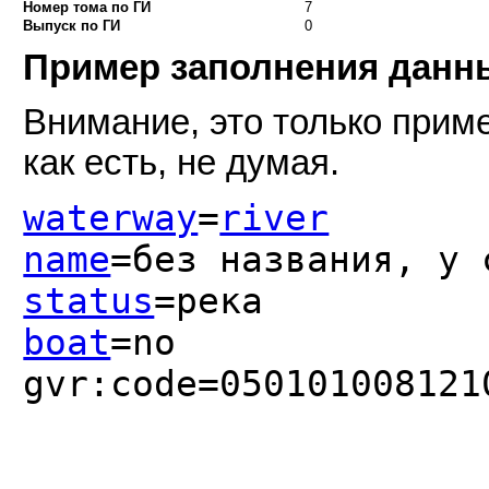
Номер тома по ГИ
7
Выпуск по ГИ
0
Пример заполнения дан
Внимание, это только приме
как есть, не думая.
waterway
=
river
name
=без названия, у 
status
=река
boat
=no
gvr:code=050101008121