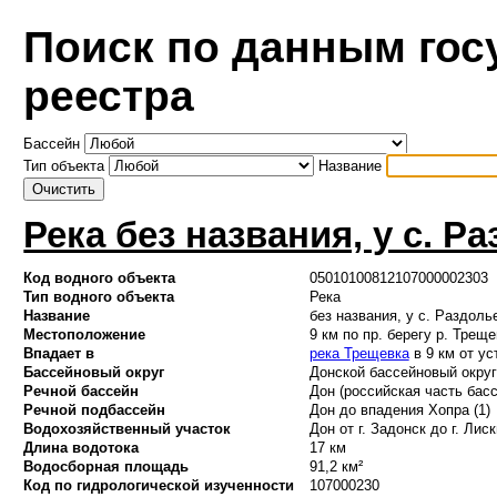
Поиск по данным гос
реестра
Бассейн
Тип объекта
Название
Река без названия, у с. Р
Код водного объекта
05010100812107000002303
Тип водного объекта
Река
Название
без названия, у с. Раздоль
Местоположение
9 км по пр. берегу р. Треще
Впадает в
река Трещевка
в 9 км от ус
Бассейновый округ
Донской бассейновый округ 
Речной бассейн
Дон (российская часть басс
Речной подбассейн
Дон до впадения Хопра (1)
Водохозяйственный участок
Дон от г. Задонск до г. Лис
Длина водотока
17 км
Водосборная площадь
91,2 км²
Код по гидрологической изученности
107000230