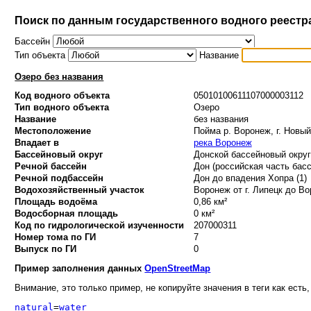
Поиск по данным государственного водного реестр
Бассейн
Тип объекта
Название
Озеро без названия
Код водного объекта
05010100611107000003112
Тип водного объекта
Озеро
Название
без названия
Местоположение
Пойма р. Воронеж, г. Новы
Впадает в
река Воронеж
Бассейновый округ
Донской бассейновый округ 
Речной бассейн
Дон (российская часть басс
Речной подбассейн
Дон до впадения Хопра (1)
Водохозяйственный участок
Воронеж от г. Липецк до Вор
Площадь водоёма
0,86 км²
Водосборная площадь
0 км²
Код по гидрологической изученности
207000311
Номер тома по ГИ
7
Выпуск по ГИ
0
Пример заполнения данных
OpenStreetMap
Внимание, это только пример, не копируйте значения в теги как есть,
natural
=
water