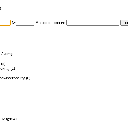
а
№
Местоположение
й Липецк
(5)
ейна) (1)
онежского г/у (6)
 не думая.