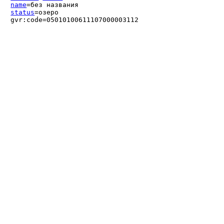
name
=без названия
status
=озеро
gvr:code=05010100611107000003112