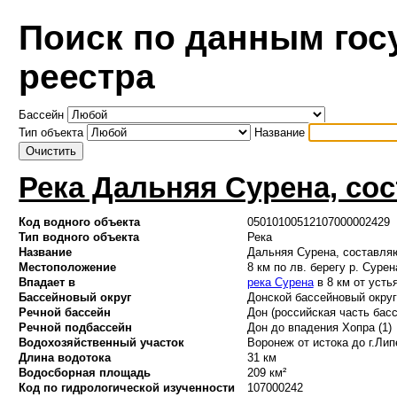
Поиск по данным гос
реестра
Бассейн
Тип объекта
Название
Река Дальняя Сурена, со
Код водного объекта
05010100512107000002429
Тип водного объекта
Река
Название
Дальняя Сурена, составля
Местоположение
8 км по лв. берегу р. Сурен
Впадает в
река Сурена
в 8 км от усть
Бассейновый округ
Донской бассейновый округ 
Речной бассейн
Дон (российская часть басс
Речной подбассейн
Дон до впадения Хопра (1)
Водохозяйственный участок
Воронеж от истока до г.Лип
Длина водотока
31 км
Водосборная площадь
209 км²
Код по гидрологической изученности
107000242