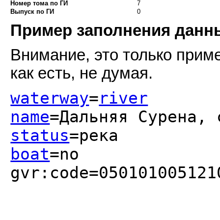
Номер тома по ГИ
7
Выпуск по ГИ
0
Пример заполнения дан
Внимание, это только приме
как есть, не думая.
waterway
=
river
name
=Дальняя Сурена, 
status
=река
boat
=no
gvr:code=050101005121