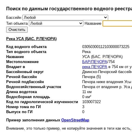
Поиск по данным государственного водного реестр
Бассейн
Тип объекта
Название
Река УСА (БАС. Р.ПЕЧОРА)
Код водного объекта
03050300112103000073225
Тип водного объекта
Река
Название
УСА (БАС. Р.ПЕЧОРА)
Местоположение
БАР/ПЕЧОРА
/754
Впадает в
река ПЕЧОРА
в 754 км от у
Бассейновый округ
Двинско-Печорский бассейн
Речной бассейн
Печора (5)
Речной подбассейн
Печора ниже впадения Усы 
Водохозяйственный участок
Печора от впадения р. Уса 
Длина водотока
11 км
Водосборная площадь
0 км²
Код по гидрологической изученности
103007322
Номер тома по ГИ
3
Выпуск по ГИ
0
Пример заполнения данных
OpenStreetMap
Внимание, это только пример, не копируйте значения в теги как есть,