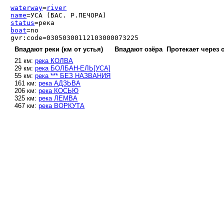
waterway
=
river
name
=УСА (БАС. Р.ПЕЧОРА)
status
=река
boat
=no
gvr:code=03050300112103000073225
Впадают реки (км от устья)
Впадают озёра
Протекает через 
21 км:
река КОЛВА
29 км:
река БОЛБАН-ЕЛЬ[УСА]
55 км:
река *** БЕЗ НАЗВАНИЯ
161 км:
река АДЗЬВА
206 км:
река КОСЬЮ
325 км:
река ЛЕМВА
467 км:
река ВОРКУТА