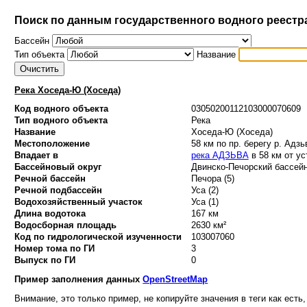
Поиск по данным государственного водного реестр
Бассейн
Тип объекта
Название
Река Хоседа-Ю (Хоседа)
Код водного объекта
03050200112103000070609
Тип водного объекта
Река
Название
Хоседа-Ю (Хоседа)
Местоположение
58 км по пр. берегу р. Адзь
Впадает в
река АДЗЬВА
в 58 км от ус
Бассейновый округ
Двинско-Печорский бассейн
Речной бассейн
Печора (5)
Речной подбассейн
Уса (2)
Водохозяйственный участок
Уса (1)
Длина водотока
167 км
Водосборная площадь
2630 км²
Код по гидрологической изученности
103007060
Номер тома по ГИ
3
Выпуск по ГИ
0
Пример заполнения данных
OpenStreetMap
Внимание, это только пример, не копируйте значения в теги как есть,