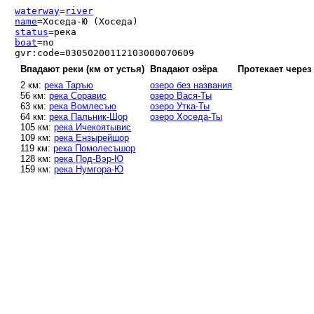
waterway
=
river
name
=Хоседа-Ю (Хоседа)
status
=река
boat
=no
gvr:code=03050200112103000070609
Впадают реки (км от устья)
Впадают озёра
Протекает через
2 км:
река Таръю
озеро без названия
56 км:
река Соравис
озеро Вася-Ты
63 км:
река Вомлесъю
озеро Утка-Ты
64 км:
река Пальник-Шор
озеро Хоседа-Ты
105 км:
река Ичекоятывис
109 км:
река Ензырейшор
119 км:
река Помолесъшор
128 км:
река Под-Вэр-Ю
159 км:
река Нумгора-Ю