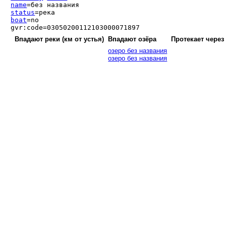
name
=без названия
status
=река
boat
=no
gvr:code=03050200112103000071897
Впадают реки (км от устья)
Впадают озёра
Протекает через
озеро без названия
озеро без названия