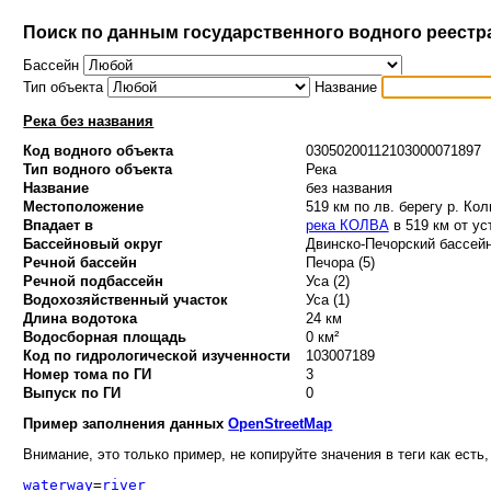
Поиск по данным государственного водного реестр
Бассейн
Тип объекта
Название
Река без названия
Код водного объекта
03050200112103000071897
Тип водного объекта
Река
Название
без названия
Местоположение
519 км по лв. берегу р. Кол
Впадает в
река КОЛВА
в 519 км от ус
Бассейновый округ
Двинско-Печорский бассейн
Речной бассейн
Печора (5)
Речной подбассейн
Уса (2)
Водохозяйственный участок
Уса (1)
Длина водотока
24 км
Водосборная площадь
0 км²
Код по гидрологической изученности
103007189
Номер тома по ГИ
3
Выпуск по ГИ
0
Пример заполнения данных
OpenStreetMap
Внимание, это только пример, не копируйте значения в теги как есть,
waterway
=
river