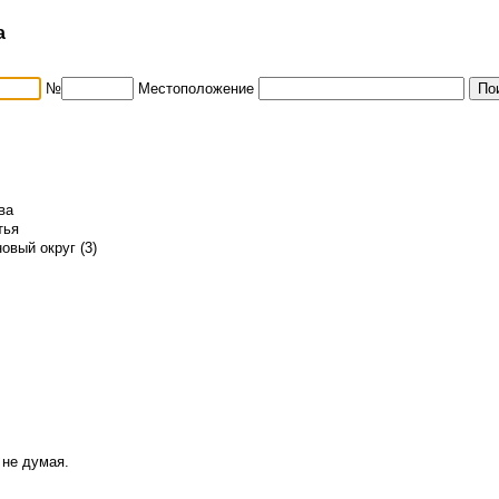
а
№
Местоположение
ва
тья
овый округ (3)
 не думая.