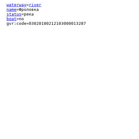
waterway
=
river
name
=Фроловка
status
=река
boat
=no
gvr:code=03020100212103000013287