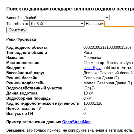
Поиск по данным государственного водного реестр
Бассейн
Тип объекта
Название
Река Фроловка
Код водного объекта
03020100212103000013287
Тип водного объекта
Река
Название
Фроловка
Местоположение
44 км по пр. берегу р. Луза
Впадает в
река Луза
в 44 км от устья
Бассейновый округ
Двинско-Печорский бассейн
Речной бассейн
Северная Двина (2)
Речной подбассейн
Малая Северная Двина (1)
Водохозяйственный участок
Юг (2)
Длина водотока
10 км
Водосборная площадь
0 км²
Код по гидрологической изученности
103001328
Номер тома по ГИ
3
Выпуск по ГИ
0
Пример заполнения данных
OpenStreetMap
Внимание, это только пример, не копируйте значения в теги как есть,