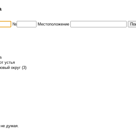
а
№
Местоположение
а
от устья
овый округ (3)
 не думая.