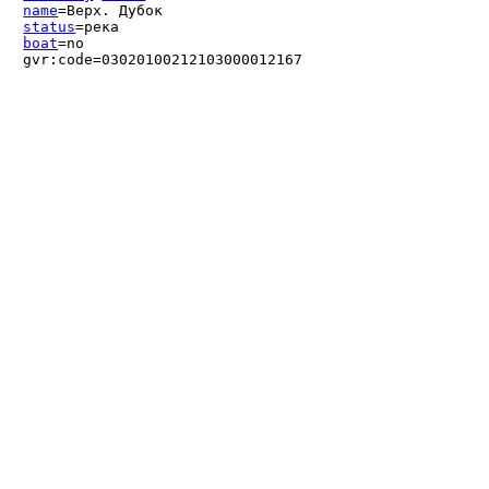
name
=Верх. Дубок
status
=река
boat
=no
gvr:code=03020100212103000012167