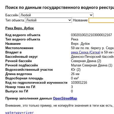
Поиск по данным государственного водного реестр
Бассейн
Тип объекта
Название
Река Верх. Дубок
Код водного объекта
03020100212103000012167
Тип водного объекта
Река
Название
Верх. Дубок
Местоположение
59 км по лв. берегу р. Седк
Впадает в
река Седка (Сетка)
в 59 км 
Бассейновый округ
Двинско-Печорский бассейн
Речной бассейн
Северная Двина (2)
Речной подбассейн
Малая Северная Двина (1)
Водохозяйственный участок
Юг (2)
Длина водотока
26 км
Водосборная площадь
0 км²
Код по гидрологической изученности
103001216
Номер тома по ГИ
3
Выпуск по ГИ
0
Пример заполнения данных
OpenStreetMap
Внимание, это только пример, не копируйте значения в теги как есть,
waterway
=
river