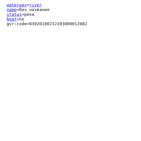
waterway
=
river
name
=без названия
status
=река
boat
=no
gvr:code=03020100212103000012082