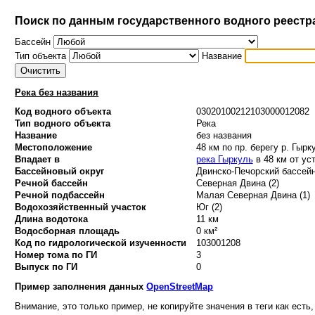
Поиск по данным государственного водного реестр
Бассейн
Тип объекта
Название
Река без названия
Код водного объекта
03020100212103000012082
Тип водного объекта
Река
Название
без названия
Местоположение
48 км по пр. берегу р. Гырк
Впадает в
река Гыркуль
в 48 км от ус
Бассейновый округ
Двинско-Печорский бассейн
Речной бассейн
Северная Двина (2)
Речной подбассейн
Малая Северная Двина (1)
Водохозяйственный участок
Юг (2)
Длина водотока
11 км
Водосборная площадь
0 км²
Код по гидрологической изученности
103001208
Номер тома по ГИ
3
Выпуск по ГИ
0
Пример заполнения данных
OpenStreetMap
Внимание, это только пример, не копируйте значения в теги как есть,