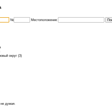
а
№
Местоположение
а
я
овый округ (3)
 не думая.