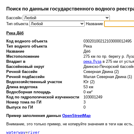
Поиск по данным государственного водного реестр
Бассейн
Тип объекта
Название
Река Дёб
Код водного объекта
03020100212103000012495
Тип водного объекта
Река
Название
Дёб
Местоположение
275 км по пр. берегу р. Луз
Впадает в
река Луза
в 275 км от усть
Бассейновый округ
Двинско-Печорский бассейн
Речной бассейн
Северная Двина (2)
Речной подбассейн
Малая Северная Двина (1)
Водохозяйственный участок
Юг (2)
Длина водотока
53 км
Водосборная площадь
0 км²
Код по гидрологической изученности
103001249
Номер тома по ГИ
3
Выпуск по ГИ
0
Пример заполнения данных
OpenStreetMap
Внимание, это только пример, не копируйте значения в теги как есть,
waterway
=
river