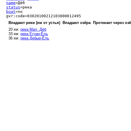
name
=Дёб
status
=река
boat
=no
gvr:code=03020100212103000012495
Впадают реки (км от устья)
Впадают озёра
Протекает через оз
20 км:
река Мал. Дёб
33 км:
река Егчан-Ёль
36 км:
река Дебыр-Ёль