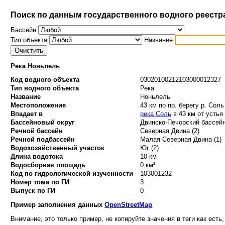
Поиск по данным государственного водного реестр
Бассейн
Тип объекта
Название
Река Ноньлель
Код водного объекта
03020100212103000012327
Тип водного объекта
Река
Название
Ноньлель
Местоположение
43 км по пр. берегу р. Соль
Впадает в
река Соль
в 43 км от устья
Бассейновый округ
Двинско-Печорский бассейн
Речной бассейн
Северная Двина (2)
Речной подбассейн
Малая Северная Двина (1)
Водохозяйственный участок
Юг (2)
Длина водотока
10 км
Водосборная площадь
0 км²
Код по гидрологической изученности
103001232
Номер тома по ГИ
3
Выпуск по ГИ
0
Пример заполнения данных
OpenStreetMap
Внимание, это только пример, не копируйте значения в теги как есть,