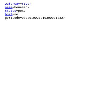
waterway
=
river
name
=Ноньлель
status
=река
boat
=no
gvr:code=03020100212103000012327