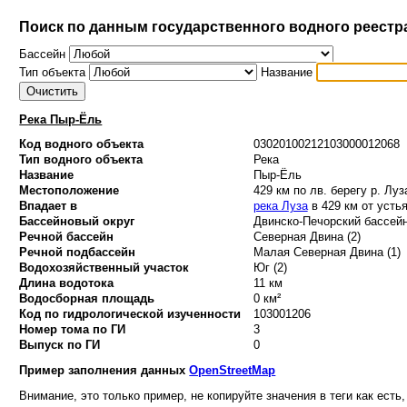
Поиск по данным государственного водного реестр
Бассейн
Тип объекта
Название
Река Пыр-Ёль
Код водного объекта
03020100212103000012068
Тип водного объекта
Река
Название
Пыр-Ёль
Местоположение
429 км по лв. берегу р. Луз
Впадает в
река Луза
в 429 км от усть
Бассейновый округ
Двинско-Печорский бассейн
Речной бассейн
Северная Двина (2)
Речной подбассейн
Малая Северная Двина (1)
Водохозяйственный участок
Юг (2)
Длина водотока
11 км
Водосборная площадь
0 км²
Код по гидрологической изученности
103001206
Номер тома по ГИ
3
Выпуск по ГИ
0
Пример заполнения данных
OpenStreetMap
Внимание, это только пример, не копируйте значения в теги как есть,