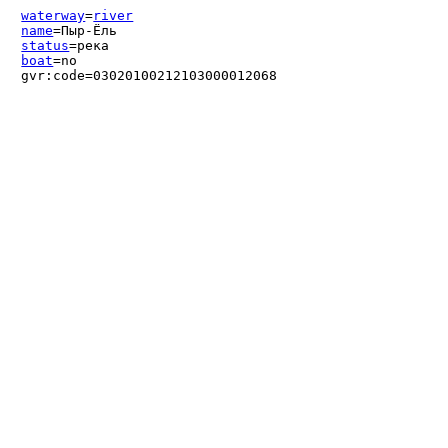
waterway
=
river
name
=Пыр-Ёль
status
=река
boat
=no
gvr:code=03020100212103000012068