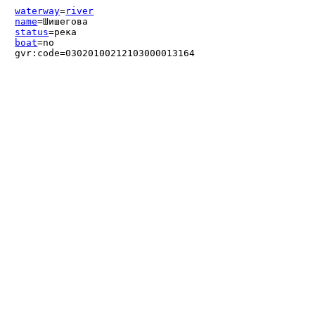
waterway
=
river
name
=Шишегова
status
=река
boat
=no
gvr:code=03020100212103000013164