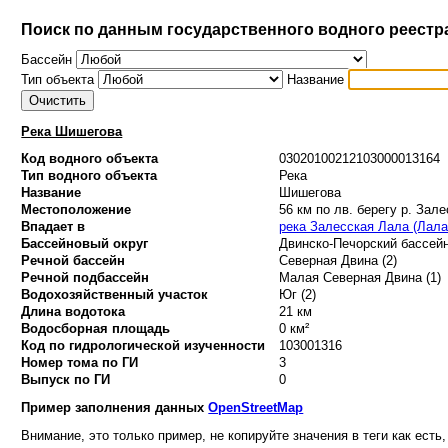
Поиск по данным государственного водного реестр
Бассейн
Тип объекта
Название
Река Шишегова
Код водного объекта
03020100212103000013164
Тип водного объекта
Река
Название
Шишегова
Местоположение
56 км по лв. берегу р. Зал
Впадает в
река Залесская Лала (Лала
Бассейновый округ
Двинско-Печорский бассейн
Речной бассейн
Северная Двина (2)
Речной подбассейн
Малая Северная Двина (1)
Водохозяйственный участок
Юг (2)
Длина водотока
21 км
Водосборная площадь
0 км²
Код по гидрологической изученности
103001316
Номер тома по ГИ
3
Выпуск по ГИ
0
Пример заполнения данных
OpenStreetMap
Внимание, это только пример, не копируйте значения в теги как есть,