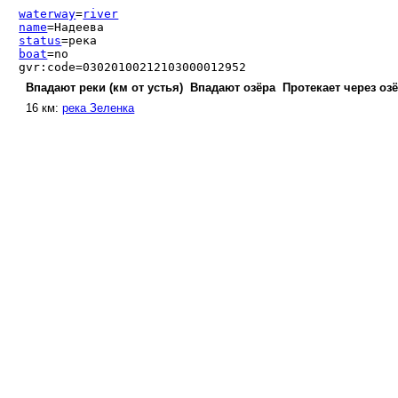
waterway
=
river
name
=Надеева
status
=река
boat
=no
gvr:code=03020100212103000012952
Впадают реки (км от устья)
Впадают озёра
Протекает через оз
16 км:
река Зеленка