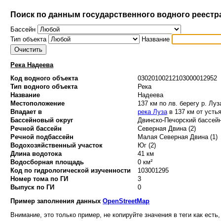
Поиск по данным государственного водного реестр
Бассейн
Тип объекта
Название
Река Надеева
Код водного объекта
03020100212103000012952
Тип водного объекта
Река
Название
Надеева
Местоположение
137 км по лв. берегу р. Луз
Впадает в
река Луза
в 137 км от усть
Бассейновый округ
Двинско-Печорский бассейн
Речной бассейн
Северная Двина (2)
Речной подбассейн
Малая Северная Двина (1)
Водохозяйственный участок
Юг (2)
Длина водотока
41 км
Водосборная площадь
0 км²
Код по гидрологической изученности
103001295
Номер тома по ГИ
3
Выпуск по ГИ
0
Пример заполнения данных
OpenStreetMap
Внимание, это только пример, не копируйте значения в теги как есть,