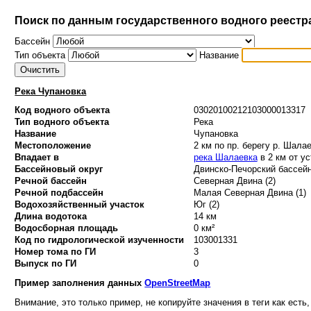
Поиск по данным государственного водного реестр
Бассейн
Тип объекта
Название
Река Чупановка
Код водного объекта
03020100212103000013317
Тип водного объекта
Река
Название
Чупановка
Местоположение
2 км по пр. берегу р. Шала
Впадает в
река Шалаевка
в 2 км от ус
Бассейновый округ
Двинско-Печорский бассейн
Речной бассейн
Северная Двина (2)
Речной подбассейн
Малая Северная Двина (1)
Водохозяйственный участок
Юг (2)
Длина водотока
14 км
Водосборная площадь
0 км²
Код по гидрологической изученности
103001331
Номер тома по ГИ
3
Выпуск по ГИ
0
Пример заполнения данных
OpenStreetMap
Внимание, это только пример, не копируйте значения в теги как есть,