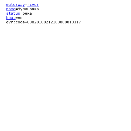
waterway
=
river
name
=Чупановка
status
=река
boat
=no
gvr:code=03020100212103000013317