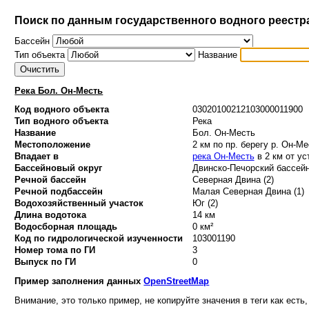
Поиск по данным государственного водного реестр
Бассейн
Тип объекта
Название
Река Бол. Он-Месть
Код водного объекта
03020100212103000011900
Тип водного объекта
Река
Название
Бол. Он-Месть
Местоположение
2 км по пр. берегу р. Он-Ме
Впадает в
река Он-Месть
в 2 км от ус
Бассейновый округ
Двинско-Печорский бассейн
Речной бассейн
Северная Двина (2)
Речной подбассейн
Малая Северная Двина (1)
Водохозяйственный участок
Юг (2)
Длина водотока
14 км
Водосборная площадь
0 км²
Код по гидрологической изученности
103001190
Номер тома по ГИ
3
Выпуск по ГИ
0
Пример заполнения данных
OpenStreetMap
Внимание, это только пример, не копируйте значения в теги как есть,