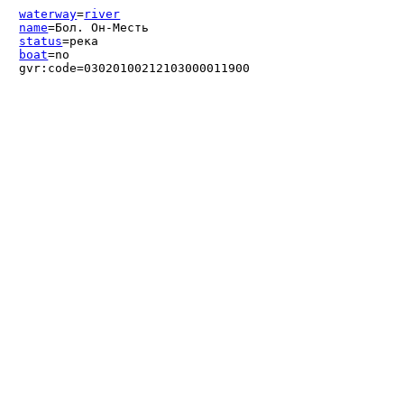
waterway
=
river
name
=Бол. Он-Месть
status
=река
boat
=no
gvr:code=03020100212103000011900