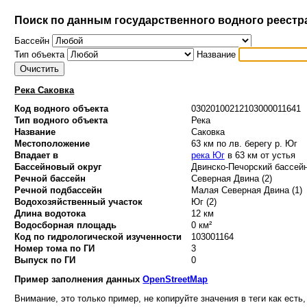
Поиск по данным государственного водного реестр
Бассейн
Тип объекта
Название
Река Саковка
Код водного объекта
03020100212103000011641
Тип водного объекта
Река
Название
Саковка
Местоположение
63 км по лв. берегу р. Юг
Впадает в
река Юг
в 63 км от устья
Бассейновый округ
Двинско-Печорский бассейн
Речной бассейн
Северная Двина (2)
Речной подбассейн
Малая Северная Двина (1)
Водохозяйственный участок
Юг (2)
Длина водотока
12 км
Водосборная площадь
0 км²
Код по гидрологической изученности
103001164
Номер тома по ГИ
3
Выпуск по ГИ
0
Пример заполнения данных
OpenStreetMap
Внимание, это только пример, не копируйте значения в теги как есть,