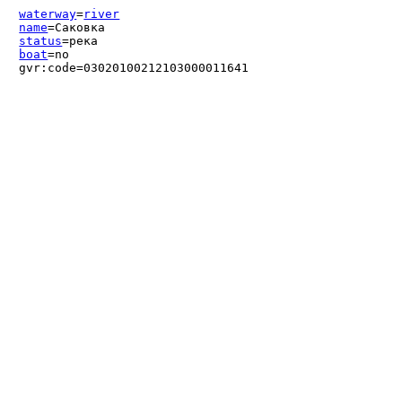
waterway
=
river
name
=Саковка
status
=река
boat
=no
gvr:code=03020100212103000011641