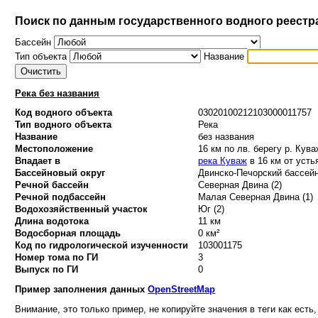
Поиск по данным государственного водного реестр
Бассейн
Тип объекта
Название
Река без названия
Код водного объекта
03020100212103000011757
Тип водного объекта
Река
Название
без названия
Местоположение
16 км по лв. берегу р. Кува
Впадает в
река Куваж
в 16 км от усть
Бассейновый округ
Двинско-Печорский бассейн
Речной бассейн
Северная Двина (2)
Речной подбассейн
Малая Северная Двина (1)
Водохозяйственный участок
Юг (2)
Длина водотока
11 км
Водосборная площадь
0 км²
Код по гидрологической изученности
103001175
Номер тома по ГИ
3
Выпуск по ГИ
0
Пример заполнения данных
OpenStreetMap
Внимание, это только пример, не копируйте значения в теги как есть,