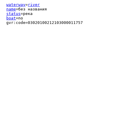
waterway
=
river
name
=без названия
status
=река
boat
=no
gvr:code=03020100212103000011757