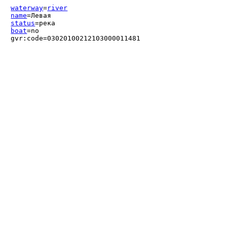
waterway
=
river
name
=Левая
status
=река
boat
=no
gvr:code=03020100212103000011481