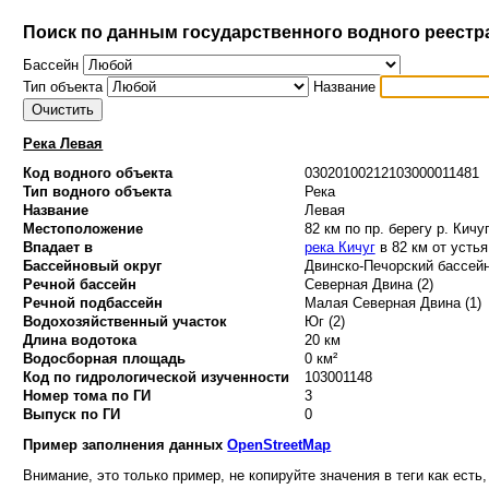
Поиск по данным государственного водного реестр
Бассейн
Тип объекта
Название
Река Левая
Код водного объекта
03020100212103000011481
Тип водного объекта
Река
Название
Левая
Местоположение
82 км по пр. берегу р. Кичу
Впадает в
река Кичуг
в 82 км от устья
Бассейновый округ
Двинско-Печорский бассейн
Речной бассейн
Северная Двина (2)
Речной подбассейн
Малая Северная Двина (1)
Водохозяйственный участок
Юг (2)
Длина водотока
20 км
Водосборная площадь
0 км²
Код по гидрологической изученности
103001148
Номер тома по ГИ
3
Выпуск по ГИ
0
Пример заполнения данных
OpenStreetMap
Внимание, это только пример, не копируйте значения в теги как есть,