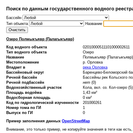
Поиск по данным государственного водного реестр
Бассейн
Тип объекта
Название
Озеро Полмыкъявр (Палагыкъявр)
Код водного объекта
02010000511101000002611
Тип водного объекта
Озеро
Название
Полмыкъявр (Палагыкъявр)
Местоположение
р. Орловка
Впадает в
река Орловка
Бассейновый округ
Баренцево-Беломорский бас
Речной бассейн
Бассейны рек Кольского по
Речной подбассейн
нет
(0)
Водохозяйственный участок
Кола, вкл. оз. Кол-озеро (5)
Площадь водоёма
1,43 км²
Водосборная площадь
0 км²
Код по гидрологической изученности
201000261
Номер тома по ГИ
1
Выпуск по ГИ
0
Пример заполнения данных
OpenStreetMap
Внимание, это только пример, не копируйте значения в теги как есть,