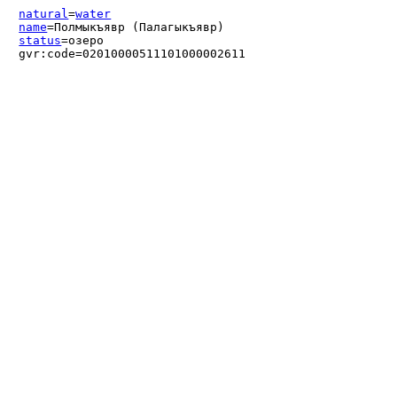
natural
=
water
name
=Полмыкъявр (Палагыкъявр)
status
=озеро
gvr:code=02010000511101000002611