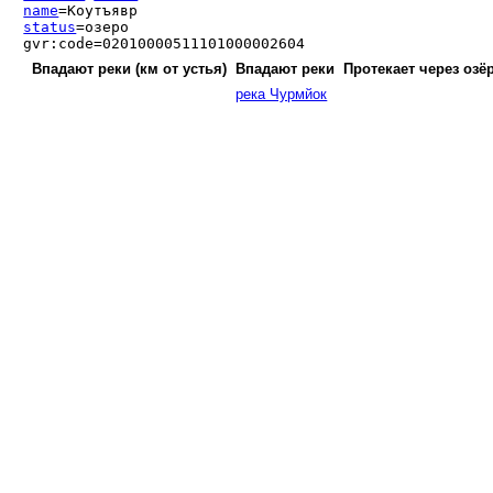
name
=Коутъявр
status
=озеро
gvr:code=02010000511101000002604
Впадают реки (км от устья)
Впадают реки
Протекает через озё
река Чурмйок