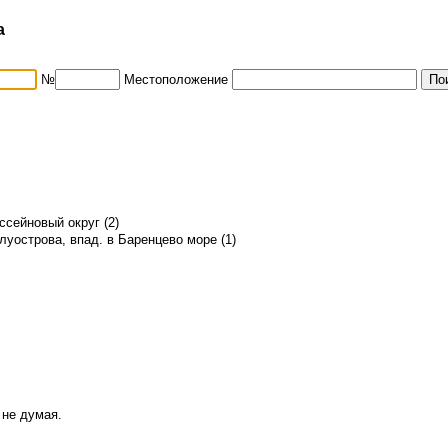
а
№
Местоположение
сейновый округ (2)
луострова, впад. в Баренцево море (1)
 не думая.