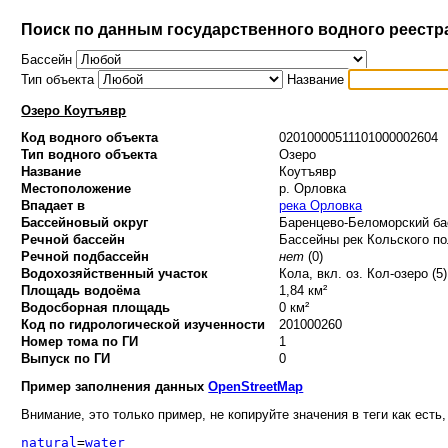
Поиск по данным государственного водного реестр
Бассейн
Тип объекта
Название
Озеро Коутъявр
Код водного объекта
02010000511101000002604
Тип водного объекта
Озеро
Название
Коутъявр
Местоположение
р. Орловка
Впадает в
река Орловка
Бассейновый округ
Баренцево-Беломорский бас
Речной бассейн
Бассейны рек Кольского по
Речной подбассейн
нет
(0)
Водохозяйственный участок
Кола, вкл. оз. Кол-озеро (5)
Площадь водоёма
1,84 км²
Водосборная площадь
0 км²
Код по гидрологической изученности
201000260
Номер тома по ГИ
1
Выпуск по ГИ
0
Пример заполнения данных
OpenStreetMap
Внимание, это только пример, не копируйте значения в теги как есть,
natural
=
water