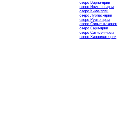
озеро Варпа-ярви
озеро Иоутсен-ярви
озеро Кима-ярви
озеро Луопас-ярви
озеро Руоко-ярви
озеро Салментаканен
озеро Сари-ярви
озеро Сатисен-ярви
озеро Хипполан-ярви