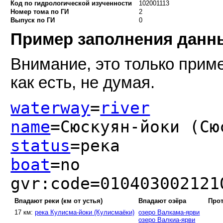
Код по гидрологической изученности
102001113
Номер тома по ГИ
2
Выпуск по ГИ
0
Пример заполнения дан
Внимание, это только приме
как есть, не думая.
waterway
=
river
name
=Сюскуян-йоки (Сю
status
=река
boat
=no
gvr:code=010403002121
Впадают реки (км от устья)
Впадают озёра
Прот
17 км:
река Кулисма-йоки (Кулисмаёки)
озеро Валкама-ярви
озеро Валкиа-ярви