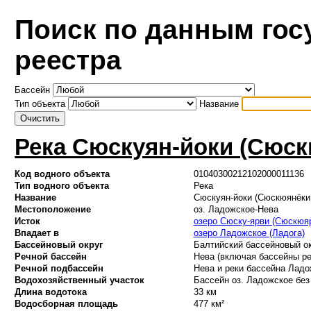
Поиск по данным гос
реестра
Бассейн
Тип объекта
Название
Река Сюскуян-йоки (Сюск
Код водного объекта
01040300212102000011136
Тип водного объекта
Река
Название
Сюскуян-йоки (Сюскюянёки
Местоположение
оз. Ладожское-Нева
Исток
озеро Сюску-ярви (Сюскюя
Впадает в
озеро Ладожское (Ладога)
Бассейновый округ
Балтийский бассейновый ок
Речной бассейн
Нева (включая бассейны ре
Речной подбассейн
Нева и реки бассейна Ладож
Водохозяйственный участок
Бассейн оз. Ладожское без 
Длина водотока
33 км
Водосборная площадь
477 км²