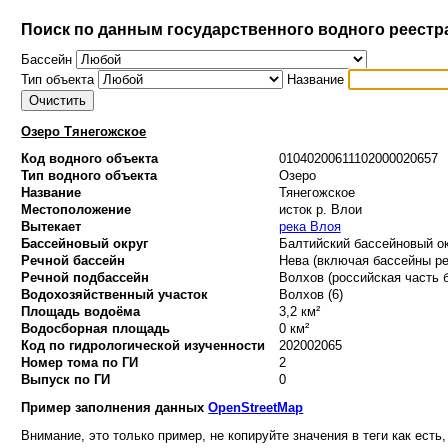
Поиск по данным государственного водного реестр
Бассейн
Тип объекта
Название
Озеро Тянегожское
Код водного объекта
01040200611102000020657
Тип водного объекта
Озеро
Название
Тянегожское
Местоположение
исток р. Влои
Вытекает
река Влоя
Бассейновый округ
Балтийский бассейновый ок
Речной бассейн
Нева (включая бассейны ре
Речной подбассейн
Волхов (российская часть б
Водохозяйственный участок
Волхов (6)
Площадь водоёма
3,2 км²
Водосборная площадь
0 км²
Код по гидрологической изученности
202002065
Номер тома по ГИ
2
Выпуск по ГИ
0
Пример заполнения данных
OpenStreetMap
Внимание, это только пример, не копируйте значения в теги как есть,