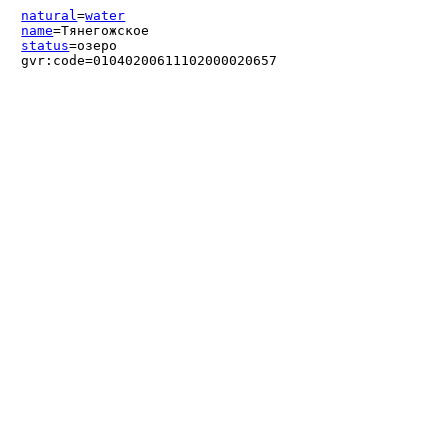
natural
=
water
name
=Тянегожское
status
=озеро
gvr:code=01040200611102000020657