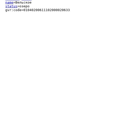
name
=Вельское
status
=озеро
gvr:code=01040200611102000020633