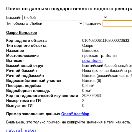
Поиск по данным государственного водного реестр
Бассейн
Тип объекта
Название
Озеро Вельское
Код водного объекта
01040200611102000020633
Тип водного объекта
Озеро
Название
Вельское
Местоположение
протекает р. Велия
Вытекает
река Велия
Бассейновый округ
Балтийский бассейновый ок
Речной бассейн
Нева (включая бассейны ре
Речной подбассейн
Волхов (российская часть б
Водохозяйственный участок
Волхов (6)
Площадь водоёма
0,8 км²
Водосборная площадь
0 км²
Код по гидрологической изученности
202002063
Номер тома по ГИ
2
Выпуск по ГИ
0
Пример заполнения данных
OpenStreetMap
Внимание, это только пример, не копируйте значения в теги как есть,
natural
=
water