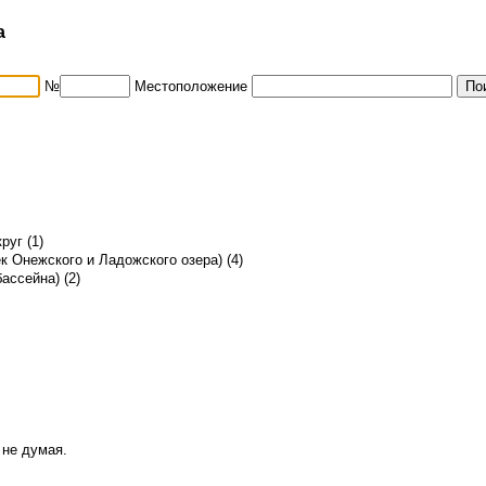
а
№
Местоположение
руг (1)
к Онежского и Ладожского озера) (4)
ассейна) (2)
 не думая.