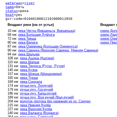
waterway
=
river
name
=Оять
status
=река
boat
=yes
gvr:code=01040100812102000012850
Впадают реки (км от устья)
Впадают 
10 км:
река Чегла (Викшеньга, Викшенька)
озеро Дол
68 км:
река Большая Лублога
озеро Лад
72 км:
река Тикша
озеро Озе
80 км:
река Вилига
озеро Пик
87 км:
река Озеренжа (Большая Озеренуса)
90 км:
река Савинка (Верхняя Савинка, Нижняя Савинка)
94 км:
река Шадьма
108 км:
река Ащина (Аштина)
110 км:
река Шапша
131 км:
река Тянукса (Рутос, Рутоя)
145 км:
река Кузра
157 км:
река Шокша (Шокшозерка)
165 км:
река Тукша
168 км:
река Сондала
174 км:
ручьи руч. Логручей
179 км:
ручьи руч. Гоз-ручей
186 км:
ручьи руч. Капш-ручей
189 км:
ручьи руч. Вод-ручей (Вад-ручей)
204 км:
водоток протока без названия из оз. Сондал
215 км:
река Нижняя Курба
227 км:
река Верхняя Курба
240 км:
река Ваджига (Воджега)
254 км:
ручьи руч. Сарручей