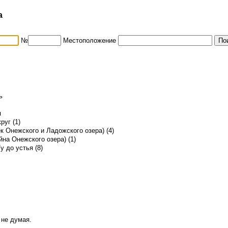
а
№
Местоположение
ь
я
руг (1)
к Онежского и Ладожского озера) (4)
на Онежского озера) (1)
у до устья (8)
 не думая.