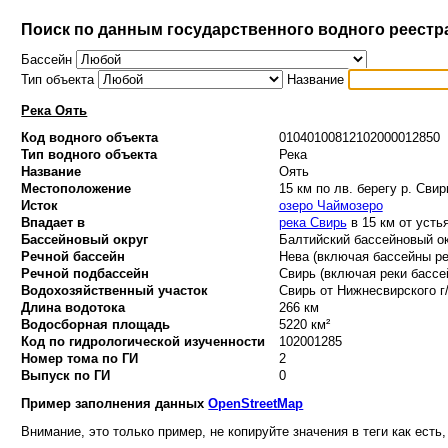
Поиск по данным государственного водного реестр
Бассейн
Тип объекта
Название
Река Оять
Код водного объекта
01040100812102000012850
Тип водного объекта
Река
Название
Оять
Местоположение
15 км по лв. берегу р. Свир
Исток
озеро Чаймозеро
Впадает в
река Свирь
в 15 км от усть
Бассейновый округ
Балтийский бассейновый ок
Речной бассейн
Нева (включая бассейны ре
Речной подбассейн
Свирь (включая реки бассей
Водохозяйственный участок
Свирь от Нижнесвирского г/
Длина водотока
266 км
Водосборная площадь
5220 км²
Код по гидрологической изученности
102001285
Номер тома по ГИ
2
Выпуск по ГИ
0
Пример заполнения данных
OpenStreetMap
Внимание, это только пример, не копируйте значения в теги как есть,