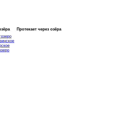
озёра
Протекает через озёра
гозеро
винское
рское
озеро